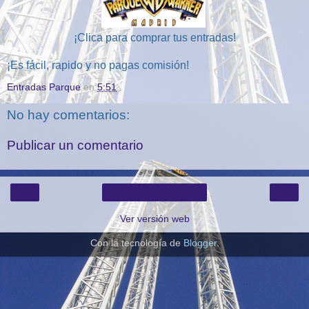
¡Clica para comprar tus entradas!
¡Es fácil, rapido y no pagas comisión!
Entradas Parque
en
5:51
No hay comentarios:
Publicar un comentario
‹
›
Inicio
Ver versión web
Con la tecnología de
Blogger
.