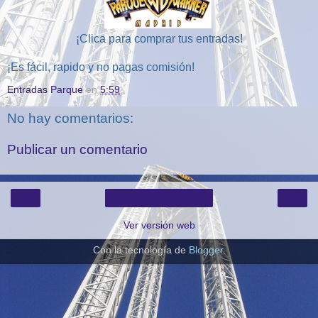
¡Clica para comprar tus entradas!
¡Es fácil, rapido y no pagas comisión!
Entradas Parque
en
5:59
No hay comentarios:
Publicar un comentario
‹
›
Inicio
Ver versión web
Con la tecnología de
Blogger
.