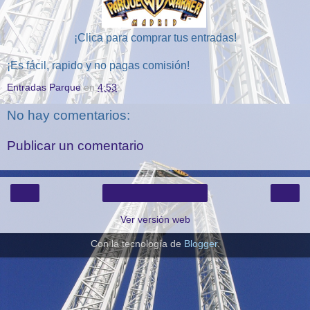
¡Clica para comprar tus entradas!
¡Es fácil, rapido y no pagas comisión!
Entradas Parque
en
4:53
No hay comentarios:
Publicar un comentario
‹
›
Inicio
Ver versión web
Con la tecnología de
Blogger
.