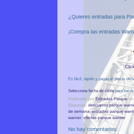
¿Quieres entradas para P
¡Compra las entradas War
Clic
Es fácil, rápido y pagas el precio ofic
Selecciona fecha de visita
para hacer
Publicado por
Entradas Parque
e
Etiquetas:
descuento parque warn
de semana
,
entradas parque war
warner
,
ofertas parque warner
No hay comentarios: