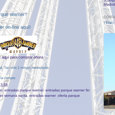
¡Compr
Madrid
arque Warner?
CONTA
TFNO:
ner
on-line
aquí!
k aquí para comprar ahora
ial. Tan solo 1 minuto necesitarás.
 la compra
n
3:58
er
,
entradas parque warner
,
entradas parque warner fin
ner semana santa
,
entradas warner
,
oferta parque