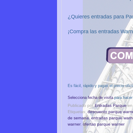
¿Quieres entradas para P
¡Compra las entradas War
Es fácil, rápido y pagas el precio ofic
Selecciona fecha de visita
para hacer
Publicado por
Entradas Parque
e
Etiquetas:
descuento parque warn
de semana
,
entradas parque war
warner
,
ofertas parque warner