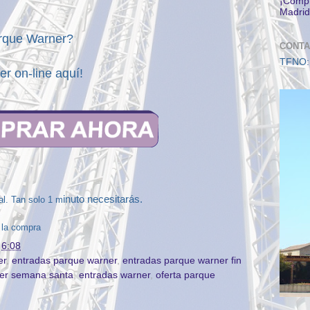
¡Compr
Madrid
arque Warner?
CONTA
TFNO:
ner
on-line
aquí!
inuto necesitarás.
ial. Tan solo 1 m
 la compra
n
6:08
er
,
entradas parque warner
,
entradas parque warner fin
ner semana santa
,
entradas warner
,
oferta parque