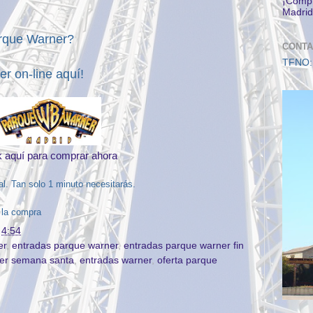
¡Compr
Madrid
arque Warner?
CONTA
TFNO:
ner
on-line
aquí!
k aquí para comprar ahora
ial. Tan solo 1 minuto necesitarás.
 la compra
n
4:54
er
,
entradas parque warner
,
entradas parque warner fin
ner semana santa
,
entradas warner
,
oferta parque