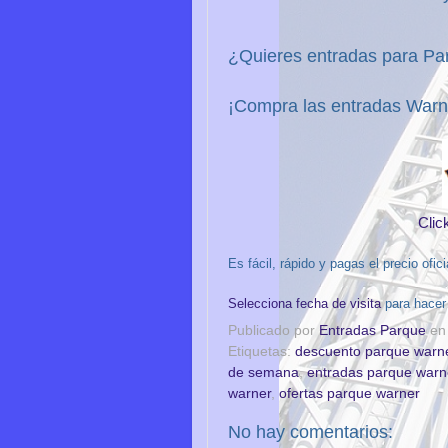
¿Quieres entradas para P
¡Compra las entradas War
Clic
Es fácil, rápido y pagas el precio ofic
Selecciona fecha de visita
para hacer
Publicado por
Entradas Parque
e
Etiquetas:
descuento parque warn
de semana
,
entradas parque war
warner
,
ofertas parque warner
No hay comentarios: